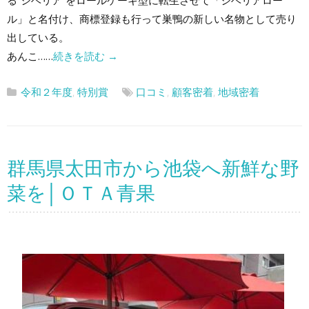
る“シベリア”をロールケーキ型に転生させて「シベリアロー
ル」と名付け、商標登録も行って巣鴨の新しい名物として売り
出している。
あんこ……
続きを読む
→
令和２年度
,
特別賞
口コミ
,
顧客密着
,
地域密着
群馬県太田市から池袋へ新鮮な野
菜を│ＯＴＡ青果