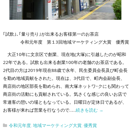
｢試飲｣､｢量り売り｣が出来るお客様第一のお茶店
令和元年度 第１3回地域マーケティング大賞 優秀賞
大正10年に文京区で創業、現在地(大塚)に引越したのが昭和
22年である。試飲も出来る創業100年の老舗のお茶店である。
2代目の方は2019年現在88歳で永年、民生委員会長及び町会長
を勤め地域貢献をされた。現在は、3代目で、町内会副会長、
商店街の地区部長を勤められ、南大塚ネットワｰクにも関わって
商店街の活動にも貢献されている。気さくな感じの良いお店で
常連客の憩いの場ともなっている。日曜日が定休日であるが、
お客様が来れば営業を行なうので……
続きを読む
→
令和元年度
,
地域マーケティング大賞
,
優秀賞