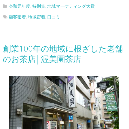
令和元年度
,
特別賞
,
地域マーケティング大賞
顧客密着
,
地域密着
,
口コミ
創業100年の地域に根ざした老舗
のお茶店│渥美園茶店