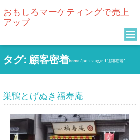
Skip
おもしろマーケティングで売上
to
アップ
content
タグ:
顧客密着
home
/
posts tagged "顧客密着"
巣鴨とげぬき福寿庵