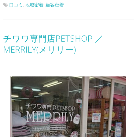
口コミ
,
地域密着
,
顧客密着
チワワ専門店PETSHOP ／
MERRILY(メリリー)