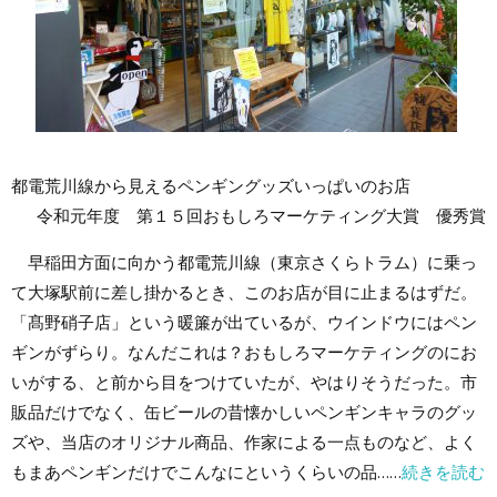
都電荒川線から見えるペンギングッズいっぱいのお店
令和元年度 第１５回おもしろマーケティング大賞 優秀賞
早稲田方面に向かう都電荒川線（東京さくらトラム）に乗っ
て大塚駅前に差し掛かるとき、このお店が目に止まるはずだ。
「髙野硝子店」という暖簾が出ているが、ウインドウにはペン
ギンがずらり。なんだこれは？おもしろマーケティングのにお
いがする、と前から目をつけていたが、やはりそうだった。市
販品だけでなく、缶ビールの昔懐かしいペンギンキャラのグッ
ズや、当店のオリジナル商品、作家による一点ものなど、よく
もまあペンギンだけでこんなにというくらいの品……
続きを読む