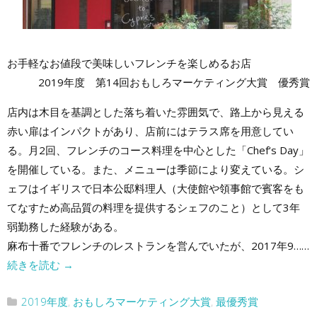
お手軽なお値段で美味しいフレンチを楽しめるお店
2019年度 第14回おもしろマーケティング大賞 優秀賞
店内は木目を基調とした落ち着いた雰囲気で、路上から見える
赤い扉はインパクトがあり、店前にはテラス席を用意してい
る。月2回、フレンチのコース料理を中心とした「Chef‘s Day」
を開催している。また、メニューは季節により変えている。シ
ェフはイギリスで日本公邸料理人（大使館や領事館で賓客をも
てなすため高品質の料理を提供するシェフのこと）として3年
弱勤務した経験がある。
麻布十番でフレンチのレストランを営んでいたが、2017年9……
続きを読む
→
2019年度
,
おもしろマーケティング大賞
,
最優秀賞