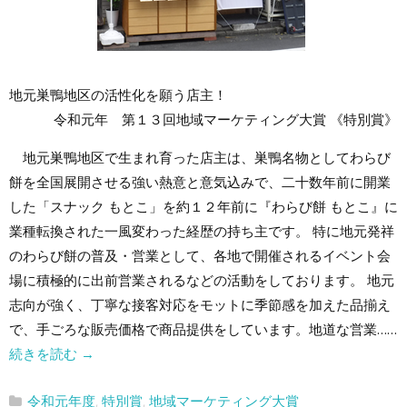
地元巣鴨地区の活性化を願う店主！
令和元年 第１３回地域マーケティング大賞 《特別賞》
地元巣鴨地区で生まれ育った店主は、巣鴨名物としてわらび
餅を全国展開させる強い熱意と意気込みで、二十数年前に開業
した「スナック もとこ」を約１２年前に『わらび餅 もとこ』に
業種転換された一風変わった経歴の持ち主です。 特に地元発祥
のわらび餅の普及・営業として、各地で開催されるイベント会
場に積極的に出前営業されるなどの活動をしております。 地元
志向が強く、丁寧な接客対応をモットに季節感を加えた品揃え
で、手ごろな販売価格で商品提供をしています。地道な営業……
続きを読む
→
令和元年度
,
特別賞
,
地域マーケティング大賞