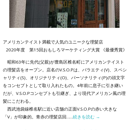
アメリカンテイスト満載で人気のユニークな理髪店
2020年度 第15回おもしろマーケティング大賞 《最優秀賞》
昭和63年に先代(父親)が豊島区椎名町にアメリカンテイスト
の理髪店をオープン。店名のV.S.O.Pは、バラエティ(V)、スペシ
ャリティ(S)、オリジナリティ(O)、パーソナリティ(P)の頭文字
をコンセプトとして取り入れたもの。4年前に息子に引き継い
だが、V.S.O.Pコンセプトも引継ぎ、より現代アメリカン風の理
髪にこだわる。
西武池袋線椎名駅に近い店舗の正面V.S.O.Pの赤い大きな
「V」が印象的。青赤の理髪店回……
続きを読む
→