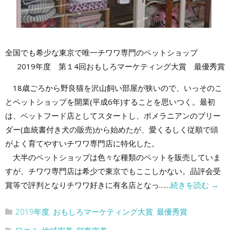
全国でも希少な東京で唯一チワワ専門のペットショップ
2019年度 第１4回おもしろマーケティング大賞 最優秀賞
18歳ごろから野良猫を沢山飼い部屋が狭いので、いっそのこ
とペットショップを開業(平成6年)することを思いつく。最初
は、ペットフード店としてスタートし、ポメラニアンのブリー
ダー(血統書付き犬の販売)から始めたが、愛くるしく従順で頭
がよく育てやすいチワワ専門店に特化した。
大半のペットショップは色々な種類のペットを販売していま
すが、チワワ専門店は希少で東京でもここしかない。品評会受
賞等で評判となりチワワ好きに有名店となっ……
続きを読む
→
2019年度
,
おもしろマーケティング大賞
,
最優秀賞