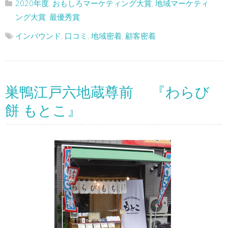
2020年度
,
おもしろマーケティング大賞
,
地域マーケティ
ング大賞
,
最優秀賞
インバウンド
,
口コミ
,
地域密着
,
顧客密着
巣鴨江戸六地蔵尊前 『わらび
餅 もとこ』