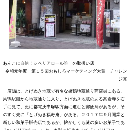
あんこに自信！シベリアロール唯一の取扱い店
令和元年度 第１５回おもしろマーケティング大賞 チャレン
ジ賞
店舗は、とげぬき地蔵で有名な巣鴨地蔵通り商店街にある。
巣鴨駅側から地蔵通りに入り、とげぬき地蔵のある髙岩寺を右
手に見て、更に都電庚申塚駅方面に進むと郵便局があるが、そ
のすぐ先に「とげぬき福寿庵」がある。２０１７年９月開業と
新しい和菓子販売店であるが、懐かしくも謎の多いお菓子であ