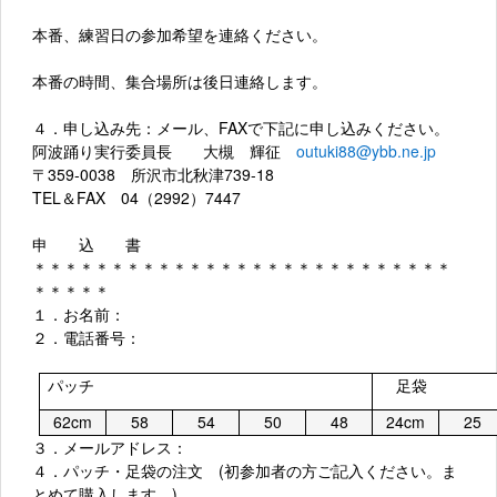
本番、練習日の参加希望を連絡ください。
本番の時間、集合場所は後日連絡します。
４．申し込み先：メール、FAXで下記に申し込みください。
阿波踊り実行委員長 大槻 輝征
outuki88@ybb.ne.jp
〒359-0038 所沢市北秋津739-18
TEL＆FAX 04（2992）7447
申 込 書
＊＊＊＊＊＊＊＊＊＊＊＊＊＊＊＊＊＊＊＊＊＊＊＊＊＊＊
＊＊＊＊＊
１．お名前：
２．電話番号：
パッチ
足袋
62cm
58
54
50
48
24cm
25
３．メールアドレス：
４．パッチ・足袋の注文 (初参加者の方ご記入ください。ま
とめて購入します。)