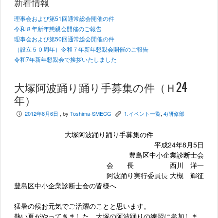
新着情報
理事会および第51回通常総会開催の件
令和８年新年懇親会開催のご報告
理事会および第50回通常総会開催の件
（設立５０周年）令和７年新年懇親会開催のご報告
令和7年新年懇親会で挨拶いたしました
大塚阿波踊り踊り手募集の件（Ｈ24
年）
2012年8月6日
, by
Toshima-SMECG
1.イベント一覧
,
4)研修部
P
K
大塚阿波踊り踊り手募集の件
平成24年8月5日
豊島区中小企業診断士会
会 長 西川 洋一
阿波踊り実行委員長 大槻 輝征
豊島区中小企業診断士会の皆様へ
猛暑の候お元気でご活躍のことと思います。
熱い夏がやってきました。大塚の阿波踊りの練習に参加しま