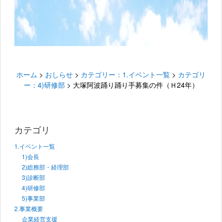
ホーム
>
おしらせ
>
カテゴリー：1.イベント一覧
>
カテゴリ
ー：4)研修部
>
大塚阿波踊り踊り手募集の件（Ｈ24年）
カテゴリ
1.イベント一覧
1)会長
2)総務部・経理部
3)診断部
4)研修部
5)事業部
2.事業概要
企業経営支援