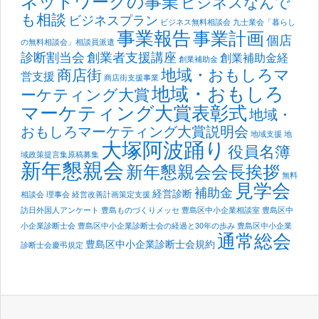
ネットワークの事業
ビジネスなんで
も相談
ビジネスプラン
ビジネス無料相談会
九士業会「暮らし
事業報告
事業計画
個店
の無料相談会」相談員派遣
診断割当会
創業者支援講座
創業補助金経
創業補助金
地域・おもしろマ
商店街
営支援
商店街支援事業
地域・おもしろ
ーケティング大賞
マーケティング大賞表彰式
地域・
おもしろマーケティング大賞説明会
地域支援
地
大塚阿波踊り
役員名簿
域政策提言集原稿募集
新年懇親会
新年懇親会会長挨拶
無料
見学会
補助金
経営診断
相談会
理事会
経営改善計画策定支援
訪日外国人アンケート
豊島ものづくりメッセ
豊島区中小企業相談室
豊島区中
小企業診断士会
豊島区中小企業診断士会の経過と30年の歩み
豊島区中小企業
通常総会
豊島区中小企業診断士会規約
診断士会慶弔規定