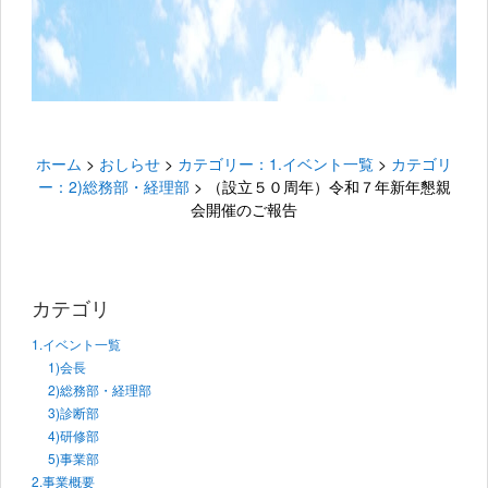
ホーム
>
おしらせ
>
カテゴリー：1.イベント一覧
>
カテゴリ
ー：2)総務部・経理部
>
（設立５０周年）令和７年新年懇親
会開催のご報告
カテゴリ
1.イベント一覧
1)会長
2)総務部・経理部
3)診断部
4)研修部
5)事業部
2.事業概要