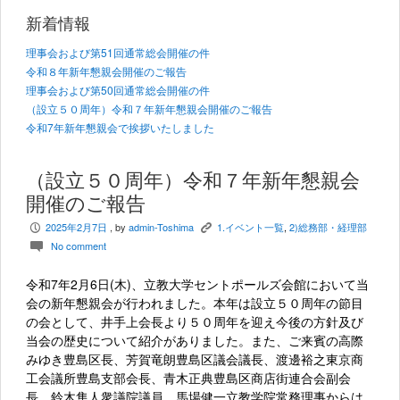
新着情報
理事会および第51回通常総会開催の件
令和８年新年懇親会開催のご報告
理事会および第50回通常総会開催の件
（設立５０周年）令和７年新年懇親会開催のご報告
令和7年新年懇親会で挨拶いたしました
（設立５０周年）令和７年新年懇親会
開催のご報告
2025年2月7日
, by
admin-Toshima
1.イベント一覧
,
2)総務部・経理部
P
K
No comment
c
令和7年2月6日(木)、立教大学セントポールズ会館において当
会の新年懇親会が行われました。本年は設立５０周年の節目
の会として、井手上会長より５０周年を迎え今後の方針及び
当会の歴史について紹介がありました。また、ご来賓の高際
みゆき豊島区長、芳賀竜朗豊島区議会議長、渡邊裕之東京商
工会議所豊島支部会長、青木正典豊島区商店街連合会副会
長、鈴木隼人衆議院議員、馬場健一立教学院常務理事からは