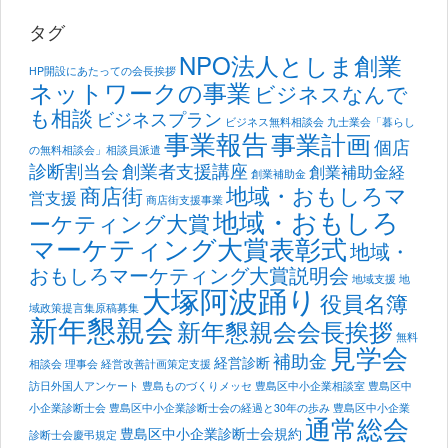
タグ
NPO法人としま創業
HP開設にあたっての会長挨拶
ネットワークの事業
ビジネスなんで
も相談
ビジネスプラン
ビジネス無料相談会
九士業会「暮らし
事業報告
事業計画
個店
の無料相談会」相談員派遣
診断割当会
創業者支援講座
創業補助金経
創業補助金
地域・おもしろマ
商店街
営支援
商店街支援事業
地域・おもしろ
ーケティング大賞
マーケティング大賞表彰式
地域・
おもしろマーケティング大賞説明会
地域支援
地
大塚阿波踊り
役員名簿
域政策提言集原稿募集
新年懇親会
新年懇親会会長挨拶
無料
見学会
補助金
経営診断
相談会
理事会
経営改善計画策定支援
訪日外国人アンケート
豊島ものづくりメッセ
豊島区中小企業相談室
豊島区中
小企業診断士会
豊島区中小企業診断士会の経過と30年の歩み
豊島区中小企業
通常総会
豊島区中小企業診断士会規約
診断士会慶弔規定