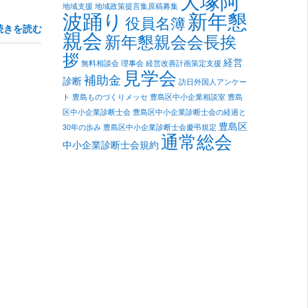
大塚阿
地域支援
地域政策提言集原稿募集
新年懇
波踊り
役員名簿
続きを読む
親会
新年懇親会会長挨
拶
経営
無料相談会
理事会
経営改善計画策定支援
見学会
補助金
診断
訪日外国人アンケー
ト
豊島ものづくりメッセ
豊島区中小企業相談室
豊島
区中小企業診断士会
豊島区中小企業診断士会の経過と
豊島区
30年の歩み
豊島区中小企業診断士会慶弔規定
通常総会
中小企業診断士会規約