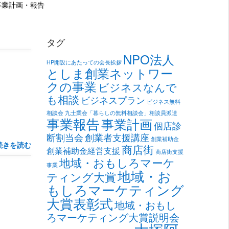
事業計画・報告
タグ
NPO法人
HP開設にあたっての会長挨拶
としま創業ネットワー
クの事業
ビジネスなんで
も相談
ビジネスプラン
ビジネス無料
相談会
九士業会「暮らしの無料相談会」相談員派遣
事業報告
事業計画
個店診
断割当会
創業者支援講座
創業補助金
続きを読む
商店街
創業補助金経営支援
商店街支援
地域・おもしろマーケ
事業
地域・お
ティング大賞
もしろマーケティング
大賞表彰式
地域・おもし
ろマーケティング大賞説明会