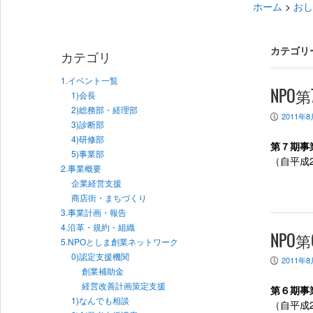
ホーム
>
おし
カテゴリ
カテゴリ
1.イベント一覧
NPO
1)会長
2)総務部・経理部
2011年8
P
3)診断部
4)研修部
第７期事
5)事業部
（自平成2
2.事業概要
企業経営支援
商店街・まちづくり
3.事業計画・報告
4.沿革・規約・組織
NPO
5.NPOとしま創業ネットワーク
0)認定支援機関
2011年8
P
創業補助金
経営改善計画策定支援
第６期事
1)なんでも相談
（自平成2