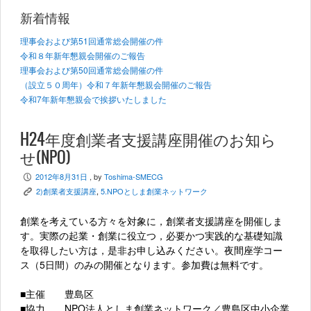
新着情報
理事会および第51回通常総会開催の件
令和８年新年懇親会開催のご報告
理事会および第50回通常総会開催の件
（設立５０周年）令和７年新年懇親会開催のご報告
令和7年新年懇親会で挨拶いたしました
H24年度創業者支援講座開催のお知ら
せ(NPO)
2012年8月31日
, by
Toshima-SMECG
P
2)創業者支援講座
,
5.NPOとしま創業ネットワーク
K
創業を考えている方々を対象に，創業者支援講座を開催しま
す。実際の起業・創業に役立つ，必要かつ実践的な基礎知識
を取得したい方は，是非お申し込みください。夜間座学コー
ス（5日間）のみの開催となります。参加費は無料です。
■主催 豊島区
■協力 NPO法人としま創業ネットワーク／豊島区中小企業