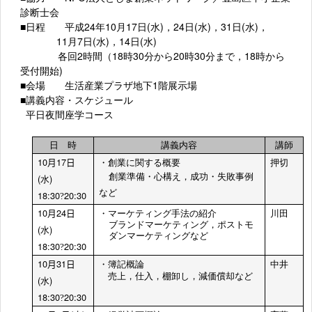
診断士会
■日程 平成24年10月17日(水)，24日(水)，31日(水)，
11月7日(水)，14日(水)
各回2時間（18時30分から20時30分まで，18時から
受付開始)
■会場 生活産業プラザ地下1階展示場
■講義内容・スケジュール
平日夜間座学コース
日 時
講義内容
講師
10
17
月
日
・創業に関する概要
押切
(
)
創業準備・心構え，成功・失敗事例
水
など
18:30
20:30
?
10
24
月
日
・
マーケティング手法の紹介
川田
ブランドマーケティング，ポストモ
(
)
水
ダンマーケティングなど
18:30
20:30
?
10
31
月
日
・簿記概論
中井
売上，仕入，棚卸し，減価償却など
(
)
水
18:30
20:30
?