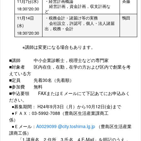
11
7
(
)
月
日
水
・経営計画概論
斉藤
経営計画，資金計画，収支計画な
18:30
20:30
?
ど
11
14
月
日
・
税務会計・諸届け等の実務
鴨田
会社設立，許認可，個人・法人諸届
(
)
水
出，税務・会計
18:30
20:30
?
※講師は変更になる場合もあります。
■講師 中小企業診断士，税理士などの専門家
■対象者 区内在住，在勤，在学の方および区内で創業を考
えている方
■定員 先着30名（先着順）
■参加費 無料
■申込要領 FAXまたはＥメールにて下記あてにお申込みく
ださい。
●募集期間： H24年9月3日（月）から10月12日(金)まで
●ＦＡＸ：03-5992-7088（豊島区生活産業課商工
係）
●Ｅメール：
A0029099 @city.toshima.lg.jp
（豊島区生活産業
課商工係）
「1.講座名 2.住所 3.氏名 4.E-Mail」を明記のうえ，