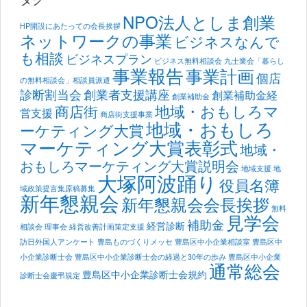
NPO法人としま創業
HP開設にあたっての会長挨拶
ネットワークの事業
ビジネスなんで
も相談
ビジネスプラン
ビジネス無料相談会
九士業会「暮らし
事業報告
事業計画
個店
の無料相談会」相談員派遣
診断割当会
創業者支援講座
創業補助金経
創業補助金
地域・おもしろマ
商店街
営支援
商店街支援事業
地域・おもしろ
ーケティング大賞
マーケティング大賞表彰式
地域・
おもしろマーケティング大賞説明会
地域支援
地
大塚阿波踊り
役員名簿
域政策提言集原稿募集
新年懇親会
新年懇親会会長挨拶
無料
見学会
補助金
経営診断
相談会
理事会
経営改善計画策定支援
訪日外国人アンケート
豊島ものづくりメッセ
豊島区中小企業相談室
豊島区中
小企業診断士会
豊島区中小企業診断士会の経過と30年の歩み
豊島区中小企業
通常総会
豊島区中小企業診断士会規約
診断士会慶弔規定