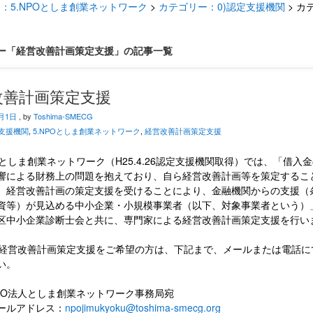
：5.NPOとしま創業ネットワーク
>
カテゴリー：0)認定支援機関
>
カ
ー「経営改善計画策定支援」の記事一覧
改善計画策定支援
7月1日
, by
Toshima-SMECG
定支援機関
,
5.NPOとしま創業ネットワーク
,
経営改善計画策定支援
人としま創業ネットワーク（H25.4.26認定支援機関取得）では、「借入
響による財務上の問題を抱えており、自ら経営改善計画等を策定するこ
、経営改善計画の策定支援を受けることにより、金融機関からの支援（
資等）が見込める中小企業・小規模事業者（以下、対象事業者という）
区中小企業診断士会と共に、専門家による経営改善計画策定支援を行い
へ経営改善計画策定支援をご希望の方は、下記まで、メールまたは電話に
い。
法人としま創業ネットワーク事務局宛
アドレス：
npojimukyoku@toshima-smecg.org