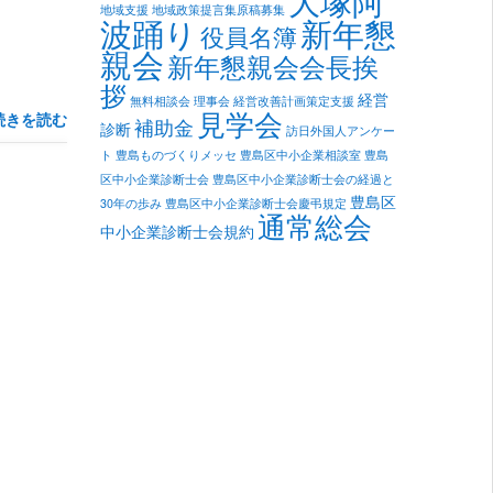
大塚阿
地域支援
地域政策提言集原稿募集
新年懇
波踊り
役員名簿
親会
新年懇親会会長挨
拶
経営
無料相談会
理事会
経営改善計画策定支援
見学会
続きを読む
補助金
診断
訪日外国人アンケー
ト
豊島ものづくりメッセ
豊島区中小企業相談室
豊島
区中小企業診断士会
豊島区中小企業診断士会の経過と
豊島区
30年の歩み
豊島区中小企業診断士会慶弔規定
通常総会
中小企業診断士会規約