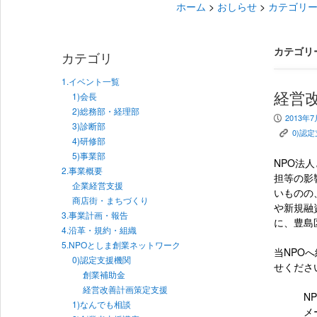
ホーム
>
おしらせ
>
カテゴリー
カテゴリ
カテゴリ
1.イベント一覧
経営
1)会長
2)総務部・経理部
2013年
P
3)診断部
0)認
K
4)研修部
5)事業部
NPO法
2.事業概要
担等の影
企業経営支援
いものの
商店街・まちづくり
や新規融
3.事業計画・報告
に、豊島
4.沿革・規約・組織
5.NPOとしま創業ネットワーク
当NPO
0)認定支援機関
せくださ
創業補助金
経営改善計画策定支援
NPO
1)なんでも相談
メール