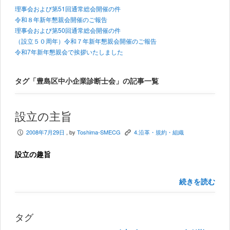
理事会および第51回通常総会開催の件
令和８年新年懇親会開催のご報告
理事会および第50回通常総会開催の件
（設立５０周年）令和７年新年懇親会開催のご報告
令和7年新年懇親会で挨拶いたしました
タグ「豊島区中小企業診断士会」の記事一覧
設立の主旨
2008年7月29日
, by
Toshima-SMECG
4.沿革・規約・組織
P
K
設立の趣旨
続きを読む
タグ