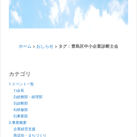
ホーム
>
おしらせ
>
タグ：豊島区中小企業診断士会
カテゴリ
1.イベント一覧
1)会長
2)総務部・経理部
3)診断部
4)研修部
5)事業部
2.事業概要
企業経営支援
商店街・まちづくり