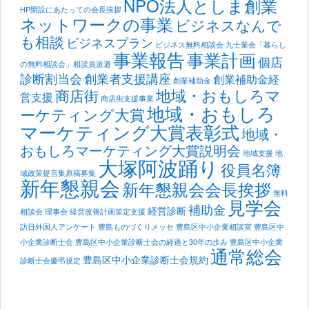
NPO法人としま創業
HP開設にあたっての会長挨拶
ネットワークの事業
ビジネスなんで
も相談
ビジネスプラン
ビジネス無料相談会
九士業会「暮らし
事業報告
事業計画
個店
の無料相談会」相談員派遣
診断割当会
創業者支援講座
創業補助金経
創業補助金
地域・おもしろマ
商店街
営支援
商店街支援事業
地域・おもしろ
ーケティング大賞
マーケティング大賞表彰式
地域・
おもしろマーケティング大賞説明会
地域支援
地
大塚阿波踊り
役員名簿
域政策提言集原稿募集
新年懇親会
新年懇親会会長挨拶
無料
見学会
補助金
経営診断
相談会
理事会
経営改善計画策定支援
訪日外国人アンケート
豊島ものづくりメッセ
豊島区中小企業相談室
豊島区中
小企業診断士会
豊島区中小企業診断士会の経過と30年の歩み
豊島区中小企業
通常総会
豊島区中小企業診断士会規約
診断士会慶弔規定