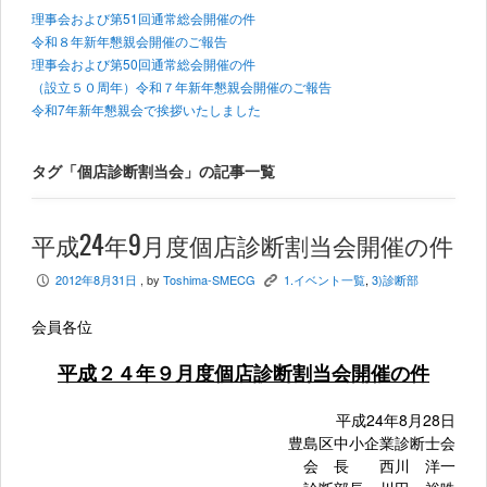
理事会および第51回通常総会開催の件
令和８年新年懇親会開催のご報告
理事会および第50回通常総会開催の件
（設立５０周年）令和７年新年懇親会開催のご報告
令和7年新年懇親会で挨拶いたしました
タグ「個店診断割当会」の記事一覧
平成24年9月度個店診断割当会開催の件
2012年8月31日
, by
Toshima-SMECG
1.イベント一覧
,
3)診断部
P
K
会員各位
平成２４年９月度個店診断割当会開催の件
平成24年8月28日
豊島区中小企業診断士会
会 長 西川 洋一