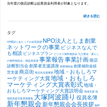
当年度の個店診断は起業資金利用者が対象となります。
続きを読む
タグ
NPO法人としま創業
HP開設にあたっての会長挨拶
ネットワークの事業
ビジネスなんで
も相談
ビジネスプラン
ビジネス無料相談会
九士業会「暮らし
事業報告
事業計画
個店
の無料相談会」相談員派遣
診断割当会
創業者支援講座
創業補助金経
創業補助金
地域・おもしろマ
商店街
営支援
商店街支援事業
地域・おもしろ
ーケティング大賞
マーケティング大賞表彰式
地域・
おもしろマーケティング大賞説明会
地域支援
地
大塚阿波踊り
役員名簿
域政策提言集原稿募集
新年懇親会
新年懇親会会長挨拶
無料