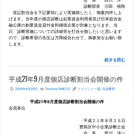
診断部長 川田 裕晧
首記割当会を下記要領により実施致したく、御案内申し上
げます。当年度の個店診断は起業資金利用者及び日本総合金
融公庫の創業資金貸付金利補填企業が対象となります。当
日、診断実施についての詳細等を打合せ致したいと思います
ので、診断希望の先生は万障繰合わせて、御参加をお願い致
します。
続きを読む
平成21年9月度個店診断割当会開催の件
2009年8月23日
, by
Toshima-SMECG
1.イベント一覧
,
3)診断部
P
K
平成21年9月度個店診断割当会開催の件
会員各位
平成２１年８月２５日
豊島区中小企業診断士会
会 長 西川 洋一