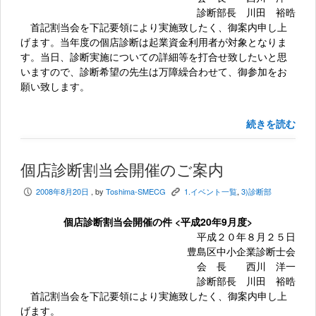
診断部長 川田 裕晧
首記割当会を下記要領により実施致したく、御案内申し上
げます。当年度の個店診断は起業資金利用者が対象となりま
す。当日、診断実施についての詳細等を打合せ致したいと思
いますので、診断希望の先生は万障繰合わせて、御参加をお
願い致します。
続きを読む
個店診断割当会開催のご案内
2008年8月20日
, by
Toshima-SMECG
1.イベント一覧
,
3)診断部
P
K
個店診断割当会開催の件 <平成20年9月度>
平成２０年８月２５日
豊島区中小企業診断士会
会 長 西川 洋一
診断部長 川田 裕晧
首記割当会を下記要領により実施致したく、御案内申し上
げます。