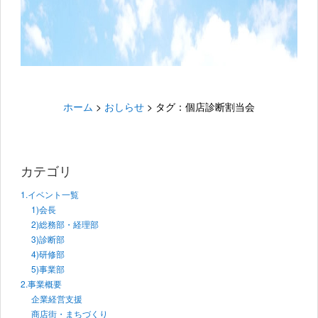
ホーム
>
おしらせ
>
タグ：個店診断割当会
カテゴリ
1.イベント一覧
1)会長
2)総務部・経理部
3)診断部
4)研修部
5)事業部
2.事業概要
企業経営支援
商店街・まちづくり