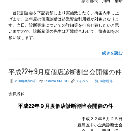
診断部長 川田 裕晧
首記割当会を下記要領により実施致したく、御案内申し上
げます。当年度の個店診断は起業資金利用者が対象となりま
す。当日、診断実施についての詳細等を打合せ致したいと思
いますので、診断希望の先生は万障繰合わせて、御参加をお
願い致します。
続きを読む
平成22年9月度個店診断割当会開催の件
2010年8月26日
, by
Toshima-SMECG
1.イベント一覧
,
3)診断部
P
K
会員各位
平成22年９月度個店診断割当会開催の件
平成２２年８月２５日
豊島区中小企業診断士会
会 長 西川 洋一