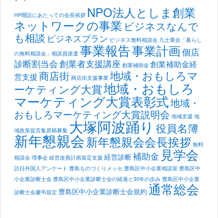
NPO法人としま創業
HP開設にあたっての会長挨拶
ネットワークの事業
ビジネスなんで
も相談
ビジネスプラン
ビジネス無料相談会
九士業会「暮らし
事業報告
事業計画
個店
の無料相談会」相談員派遣
診断割当会
創業者支援講座
創業補助金経
創業補助金
地域・おもしろマ
商店街
営支援
商店街支援事業
地域・おもしろ
ーケティング大賞
マーケティング大賞表彰式
地域・
おもしろマーケティング大賞説明会
地域支援
地
大塚阿波踊り
役員名簿
域政策提言集原稿募集
新年懇親会
新年懇親会会長挨拶
無料
見学会
補助金
経営診断
相談会
理事会
経営改善計画策定支援
訪日外国人アンケート
豊島ものづくりメッセ
豊島区中小企業相談室
豊島区中
小企業診断士会
豊島区中小企業診断士会の経過と30年の歩み
豊島区中小企業
通常総会
豊島区中小企業診断士会規約
診断士会慶弔規定