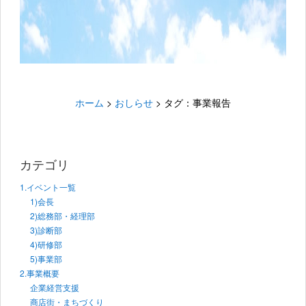
ホーム
>
おしらせ
>
タグ：事業報告
カテゴリ
1.イベント一覧
1)会長
2)総務部・経理部
3)診断部
4)研修部
5)事業部
2.事業概要
企業経営支援
商店街・まちづくり