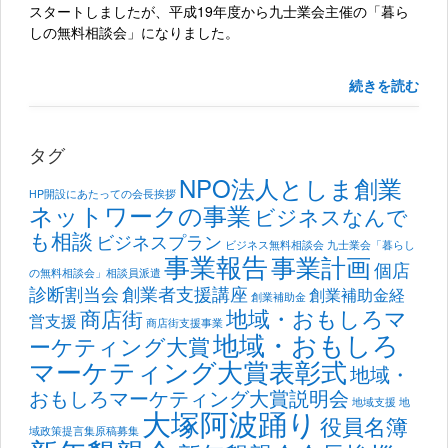
スタートしましたが、平成19年度から九士業会主催の「暮ら
しの無料相談会」になりました。
続きを読む
タグ
NPO法人としま創業
HP開設にあたっての会長挨拶
ネットワークの事業
ビジネスなんで
も相談
ビジネスプラン
ビジネス無料相談会
九士業会「暮らし
事業報告
事業計画
個店
の無料相談会」相談員派遣
診断割当会
創業者支援講座
創業補助金経
創業補助金
地域・おもしろマ
商店街
営支援
商店街支援事業
地域・おもしろ
ーケティング大賞
マーケティング大賞表彰式
地域・
おもしろマーケティング大賞説明会
地域支援
地
大塚阿波踊り
役員名簿
域政策提言集原稿募集