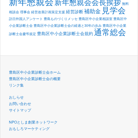
新年懇親会
新年懇親会会長挨拶
無料
見学会
補助金
経営診断
相談会
理事会
経営改善計画策定支援
訪日外国人アンケート
豊島ものづくりメッセ
豊島区中小企業相談室
豊島区中
小企業診断士会
豊島区中小企業診断士会の経過と30年の歩み
豊島区中小企業
通常総会
豊島区中小企業診断士会規約
診断士会慶弔規定
豊島区中小企業診断士会ホーム
豊島区中小企業診断士会の概要
リンク集
おしらせ
お問い合わせ
サイトマップ
NPOとしま創業ネットワーク
おもしろマーケティング