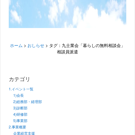
ホーム
>
おしらせ
>
タグ：九士業会「暮らしの無料相談会」
相談員派遣
カテゴリ
1.イベント一覧
1)会長
2)総務部・経理部
3)診断部
4)研修部
5)事業部
2.事業概要
企業経営支援