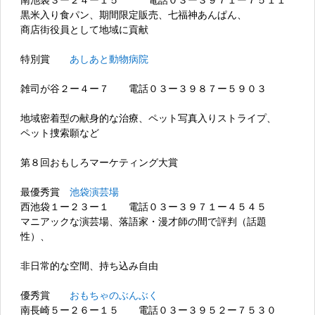
黒米入り食パン、期間限定販売、七福神あんぱん、
商店街役員として地域に貢献
特別賞
あしあと動物病院
雑司が谷２ー４ー７ 電話０３ー３９８７ー５９０３
地域密着型の献身的な治療、ペット写真入りストライプ、
ペット捜索願など
第８回おもしろマーケティング大賞
最優秀賞
池袋演芸場
西池袋１ー２３ー１ 電話０３ー３９７１ー４５４５
マニアックな演芸場、落語家・漫才師の間で評判（話題
性）、
非日常的な空間、持ち込み自由
優秀賞
おもちゃのぶんぶく
南長崎５ー２６ー１５ 電話０３ー３９５２ー７５３０