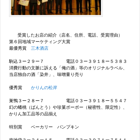
受賞したお店の紹介（店名、住所、電話、受賞理由）
第６回地域マーケティング大賞
最優秀賞
三木酒店
駒込３ー２９ー７ 電話０３ー３９１８ー５３８３
消費行動の文脈に訴える「俺の酒」等のオリジナルラベル、
当店独自の酒「染井」、味噌量り売り
優秀賞
かりんの松岸
巣鴨３ー２８ー７ 電話０３ー３９１８ー５５４７
幻の蟠桃（ばんとう）や珍菓ボーボー（秘密性、限定性）、
かりん加工品等の品揃え
特別賞 ベーカリー パンプキン
南池袋３ー２４ー１５ 電話０３ー３９７１ー７５１１