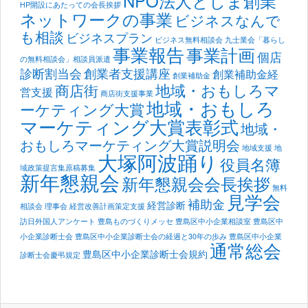
NPO法人としま創業
HP開設にあたっての会長挨拶
ネットワークの事業
ビジネスなんで
も相談
ビジネスプラン
ビジネス無料相談会
九士業会「暮らし
事業報告
事業計画
個店
の無料相談会」相談員派遣
診断割当会
創業者支援講座
創業補助金経
創業補助金
地域・おもしろマ
商店街
営支援
商店街支援事業
地域・おもしろ
ーケティング大賞
マーケティング大賞表彰式
地域・
おもしろマーケティング大賞説明会
地域支援
地
大塚阿波踊り
役員名簿
域政策提言集原稿募集
新年懇親会
新年懇親会会長挨拶
無料
見学会
補助金
経営診断
相談会
理事会
経営改善計画策定支援
訪日外国人アンケート
豊島ものづくりメッセ
豊島区中小企業相談室
豊島区中
小企業診断士会
豊島区中小企業診断士会の経過と30年の歩み
豊島区中小企業
通常総会
豊島区中小企業診断士会規約
診断士会慶弔規定