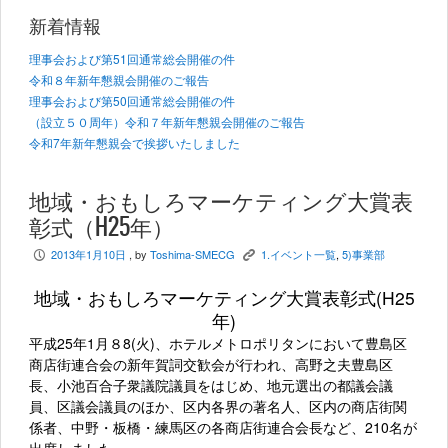
新着情報
理事会および第51回通常総会開催の件
令和８年新年懇親会開催のご報告
理事会および第50回通常総会開催の件
（設立５０周年）令和７年新年懇親会開催のご報告
令和7年新年懇親会で挨拶いたしました
地域・おもしろマーケティング大賞表
彰式（H25年）
2013年1月10日
, by
Toshima-SMECG
1.イベント一覧
,
5)事業部
P
K
地域・おもしろマーケティング大賞表彰式(H25
年)
平成25年1月８8(火)、ホテルメトロポリタンにおいて豊島区
商店街連合会の新年賀詞交歓会が行われ、高野之夫豊島区
長、小池百合子衆議院議員をはじめ、地元選出の都議会議
員、区議会議員のほか、区内各界の著名人、区内の商店街関
係者、中野・板橋・練馬区の各商店街連合会長など、210名が
出席しました。