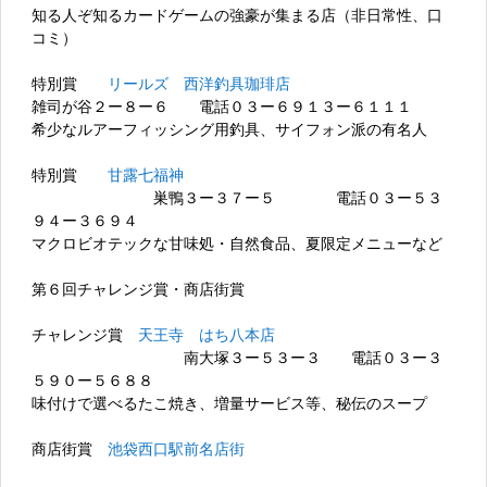
知る人ぞ知るカードゲームの強豪が集まる店（非日常性、口
コミ）
特別賞
リールズ 西洋釣具珈琲店
雑司が谷２ー８ー６ 電話０３ー６９１３ー６１１１
希少なルアーフィッシング用釣具、サイフォン派の有名人
特別賞
甘露七福神
巣鴨３ー３７ー５ 電話０３ー５３
９４ー３６９４
マクロビオテックな甘味処・自然食品、夏限定メニューなど
第６回チャレンジ賞・商店街賞
チャレンジ賞
天王寺 はち八本店
南大塚３ー５３ー３ 電話０３ー３
５９０ー５６８８
味付けで選べるたこ焼き、増量サービス等、秘伝のスープ
商店街賞
池袋西口駅前名店街