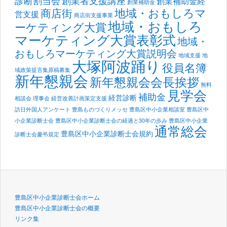
創業補助金経
創業補助金
地域・おもしろマ
商店街
営支援
商店街支援事業
地域・おもしろ
ーケティング大賞
マーケティング大賞表彰式
地域・
おもしろマーケティング大賞説明会
地域支援
地
大塚阿波踊り
役員名簿
域政策提言集原稿募集
新年懇親会
新年懇親会会長挨拶
無料
見学会
補助金
経営診断
相談会
理事会
経営改善計画策定支援
訪日外国人アンケート
豊島ものづくりメッセ
豊島区中小企業相談室
豊島区中
小企業診断士会
豊島区中小企業診断士会の経過と30年の歩み
豊島区中小企業
通常総会
豊島区中小企業診断士会規約
診断士会慶弔規定
豊島区中小企業診断士会ホーム
豊島区中小企業診断士会の概要
リンク集