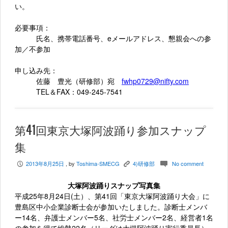
い。
必要事項：
氏名、
携帯電話番号、
eメールアドレス
、懇親会
への
参
加
／不参加
申し込み先：
佐藤 豊光（研修部）宛
fwhp0729@nifty.com
TEL＆FAX：049-245-7541
第41回東京大塚阿波踊り参加スナップ
集
2013年8月25日
, by
Toshima-SMECG
4)研修部
No comment
P
K
c
大塚阿波踊りスナップ写真集
平成25年8月24日(土）、第41回「東京大塚阿波踊り大会」に
豊島区中小企業診断士会が参加いたしました。診断士メンバ
ー14名、弁護士メンバー5名、社労士メンバー2名、経営者1名
の参加を得て総勢22名（リーダは大槻阿波踊り実行委員長）