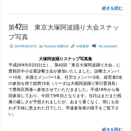
続きを読む
第42回 東京大塚阿波踊り大会スナッ
プ写真
2014年8月31日
, by
Toshima-SMECG
4)研修部
No comment
P
K
c
大塚阿波踊りスナップ写真集
平成26年8月23日(土）、第42回「東京大塚阿波踊り大会」に
豊島区中小企業診断士会が参加いたしました。診断士メンバ
ー10名、弁護士メンバー1名、社労士メンバー2名、経営者2名
の参加を得て総勢15名（リーダは大槻阿波踊り実行委員長）
で豊島区商連へ参加させていただきました。平成18年から毎
回参加しており、今回で9年目となります。当日はまだまだ残
暑の厳しさが予想されましたが、あまり暑くなく、雨にも合
わず天候に恵まれた日でした。早速参加者の様子をご覧下さ
い。
続きを読む