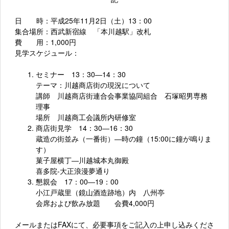
日 時：平成25年11月2日（土）13：00
集合場所：西武新宿線 「本川越駅」改札
費 用：1,000円
見学スケジュール：
セミナー 13：30
―
14：30
テ
ーマ：川越商店街の現況について
講師 川越商店街連合会事業協同組合 石塚昭男専務
理事
場
所 川越商工会議所内研修室
商店街見学 14：30
―
16：30
蔵造の街並み（一番街）
―
時の鐘（15:00に鐘が鳴りま
す）
菓子屋横丁
―
川越城本丸御殿
喜多院-大正浪漫夢通り
懇親会 17：00
―
19：00
小江戸蔵里（鏡山酒造跡地）内 八州亭
会席および飲み放題 会費4,000円
メールまたは
FAXにて、
必要事項をご記入の上
申し込みくださ