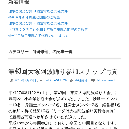
新着情報
理事会および第51回通常総会開催の件
令和８年新年懇親会開催のご報告
理事会および第50回通常総会開催の件
（設立５０周年）令和７年新年懇親会開催のご報告
令和7年新年懇親会で挨拶いたしました
カテゴリー「4)研修部」の記事一覧
第43回大塚阿波踊り参加スナップ写真
2015年8月23日
, by
Toshima-SMECG
4)研修部
No comment
P
K
c
平成27年8月22日(土）、第43回「東京大塚阿波踊り大会」に
豊島区中小企業診断士会が参加いたしました。診断士メンバ
ー10名、弁護士メンバー3名、社労士メンバー2名、経営者1名
の参加を得て総勢16名（リーダは大槻阿波踊り実行委員長）
で豊島区商連へ参加させていただきました。
平成18年から毎回参加しており、今回で10回目となります。
当日はまだまだ残暑の厳しさが予想されましたが、あまり暑