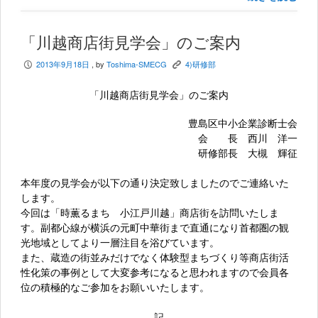
「川越商店街見学会」のご案内
2013年9月18日
, by
Toshima-SMECG
4)研修部
P
K
「川越商店街見学会」のご案内
豊島区中小企業診断士会
会 長 西川 洋一
研修部長 大槻 輝征
本年度の見学会が以下の通り決定致しましたのでご連絡いた
します。
今回は「時薫るまち 小江戸川越」商店街を訪問いたしま
す。副都心線が横浜の元町中華街まで直通になり首都圏の観
光地域としてより一層注目を浴びています。
また、蔵造の街並みだけでなく体験型まちづくり等商店街活
性化策の事例として大変参考になると思われますので会員各
位の積極的なご参加をお願いいたします。
記