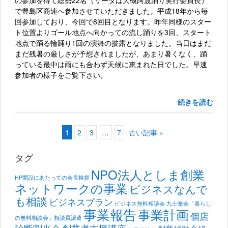
で豊島区商連へ参加させていただきました。平成18年から毎
回参加しており、今回で8回目となります。昨年同様のスター
ト位置よりゴール地点へ向かっての流し踊りを3回、スタート
地点で踊る輪踊り1回の演舞の披露となりました。当日はまだ
まだ残暑の厳しさが予想されましたが、あまり暑くなく、踊
っている最中は雨にも合わず天候に恵まれた日でした。早速
参加者の様子をご覧下さい。
続きを読む
1
2
3
…
7
古い記事 »
タグ
NPO法人としま創業
HP開設にあたっての会長挨拶
ネットワークの事業
ビジネスなんで
も相談
ビジネスプラン
ビジネス無料相談会
九士業会「暮らし
事業報告
事業計画
個店
の無料相談会」相談員派遣
診断割当会
創業者支援講座