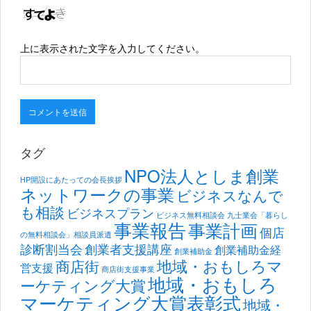
上に表示された文字を入力してください。
タグ
NPO法人としま創業
HP開設にあたっての会長挨拶
ネットワークの事業
ビジネスなんで
も相談
ビジネスプラン
ビジネス無料相談会
九士業会「暮らし
事業報告
事業計画
個店
の無料相談会」相談員派遣
診断割当会
創業者支援講座
創業補助金経
創業補助金
地域・おもしろマ
商店街
営支援
商店街支援事業
地域・おもしろ
ーケティング大賞
マーケティング大賞表彰式
地域・