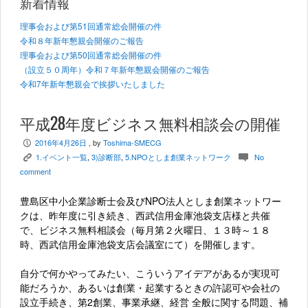
新着情報
理事会および第51回通常総会開催の件
令和８年新年懇親会開催のご報告
理事会および第50回通常総会開催の件
（設立５０周年）令和７年新年懇親会開催のご報告
令和7年新年懇親会で挨拶いたしました
平成28年度ビジネス無料相談会の開催
2016年4月26日
, by
Toshima-SMECG
P
1.イベント一覧
,
3)診断部
,
5.NPOとしま創業ネットワーク
No
K
c
comment
豊島区中小企業診断士会及びNPO法人としま創業ネットワー
クは、昨年度に引き続き、西武信用金庫池袋支店様と共催
で、ビジネス無料相談会（毎月第２火曜日、１３時～１８
時、西武信用金庫池袋支店会議室にて）を開催します。
自分で何かやってみたい、こういうアイデアがあるが実現可
能だろうか、あるいは創業・起業するときの許認可や会社の
設立手続き、第2創業、事業承継、経営 全般に関する問題、補