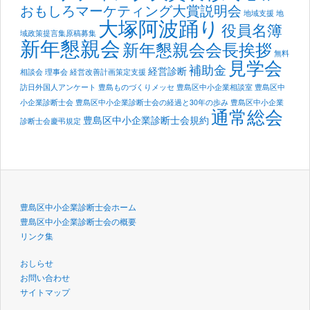
おもしろマーケティング大賞説明会
地域支援
地
大塚阿波踊り
役員名簿
域政策提言集原稿募集
新年懇親会
新年懇親会会長挨拶
無料
見学会
補助金
経営診断
相談会
理事会
経営改善計画策定支援
訪日外国人アンケート
豊島ものづくりメッセ
豊島区中小企業相談室
豊島区中
小企業診断士会
豊島区中小企業診断士会の経過と30年の歩み
豊島区中小企業
通常総会
豊島区中小企業診断士会規約
診断士会慶弔規定
豊島区中小企業診断士会ホーム
豊島区中小企業診断士会の概要
リンク集
おしらせ
お問い合わせ
サイトマップ