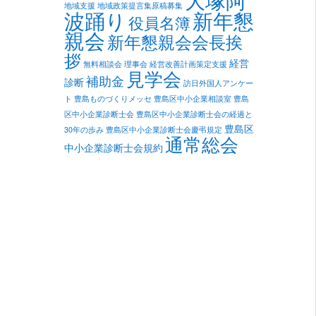
地域支援
地域政策提言集原稿募集
新年懇
波踊り
役員名簿
親会
新年懇親会会長挨
拶
経営
無料相談会
理事会
経営改善計画策定支援
見学会
補助金
診断
訪日外国人アンケー
ト
豊島ものづくりメッセ
豊島区中小企業相談室
豊島
区中小企業診断士会
豊島区中小企業診断士会の経過と
豊島区
30年の歩み
豊島区中小企業診断士会慶弔規定
通常総会
中小企業診断士会規約