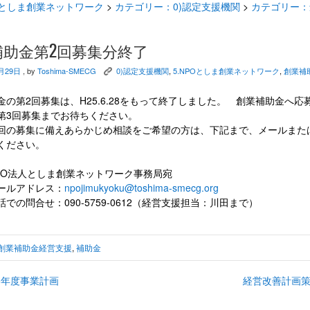
Oとしま創業ネットワーク
>
カテゴリー：0)認定支援機関
>
カテゴリー：
補助金第2回募集分終了
月29日
, by
Toshima-SMECG
0)認定支援機関
,
5.NPOとしま創業ネットワーク
,
創業補
K
金の第2回募集は、H25.6.28をもって終了しました。 創業補助金へ応
第3回募集までお待ちください。
回の募集に備えあらかじめ相談をご希望の方は、下記まで、メールまた
ください。
法人としま創業ネットワーク事務局宛
アドレス：
npojimukyoku@toshima-smecg.org
問合せ：090-5759-0612（経営支援担当：川田まで）
創業補助金経営支援
,
補助金
5年度事業計画
経営改善計画