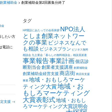
創業補助金
>
創業補助金第2回募集分終了
タグ
助金
NPO法人
HP開設にあたっての会長挨拶
としま創業ネットワー
募したい方
クの事業
ビジネスなんで
は電話に
も相談
ビジネスプラン
ビジネス無料
相談会
九士業会「暮らしの無料相談会」相談員派遣
事業報告
事業計画
個店診
断割当会
創業者支援講座
創業補助金
商店街
創業補助金経営支援
商店街支援
地域・おもしろマーケ
事業
地域・お
ティング大賞
もしろマーケティング
大賞表彰式
地域・おもし
策定支援
→
ろマーケティング大賞説明会
大塚阿