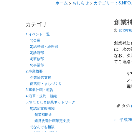
ホーム
>
おしらせ
>
カテゴリー：5.NP
創業
カテゴリ
2013年6
P
1.イベント一覧
1)会長
創業補助
2)総務部・経理部
は、次の
3)診断部
なお、次
4)研修部
てご連絡
5)事業部
2.事業概要
NPO
企業経営支援
メール
商店街・まちづくり
電話での
3.事業計画・報告
4.沿革・規約・組織
5.NPOとしま創業ネットワーク
タグ:
,
0)認定支援機関
創業補助金
←
平成2
経営改善計画策定支援
1)なんでも相談