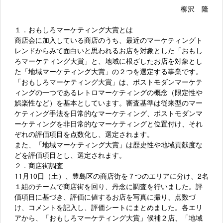
柳沢 隆
１．おもしろマーケティング大賞とは
商店会に加入している商店のうち、最近のマーケティングト
レンドからみて面白いと思われるお店を対象とした「おもし
ろマーケティング大賞」と、地域に根ざしたお店を対象とし
た「地域マーケティング大賞」の２つを選定する事業です。
「おもしろマーケティング大賞」は、ポストモダンマーケテ
ィングの一つであるレトロマーケティングの概念（限定性や
娯楽性など）を基本としています。審査基準は従来型のマー
ケティング手法を日常的なマーケティング、ポストモダンマ
ーケティングを非日常的なマーケティングと位置付け、それ
ぞれの評価項目を点数化し、選定されます。
また、「地域マーケティング大賞」は歴史性や地域貢献度な
どを評価項目とし、選定されます。
２．商店街調査
11月10日（土）、豊島区の商店街を７つのエリアに分け、2名
１組のチームで商店街を回り、丹念に調査を行いました。評
価項目に基づき、評価に値するお店を写真に撮り、点数づ
け、コメントを記入し、評価シートにまとめました。各エリ
アから、「おもしろマーケティング大賞」候補２店、「地域