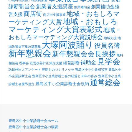
診断割当会
創業者支援講座
創業補助金経
創業補助金
地域・おもしろマ
商店街
営支援
商店街支援事業
地域・おもしろ
ーケティング大賞
マーケティング大賞表彰式
地域・
おもしろマーケティング大賞説明会
地域支援
地
大塚阿波踊り
役員名簿
域政策提言集原稿募集
新年懇親会
新年懇親会会長挨拶
無料
見学会
補助金
経営診断
相談会
理事会
経営改善計画策定支援
訪日外国人アンケート
豊島ものづくりメッセ
豊島区中小企業相談室
豊島区中
小企業診断士会
豊島区中小企業診断士会の経過と30年の歩み
豊島区中小企業
通常総会
豊島区中小企業診断士会規約
診断士会慶弔規定
豊島区中小企業診断士会ホーム
豊島区中小企業診断士会の概要