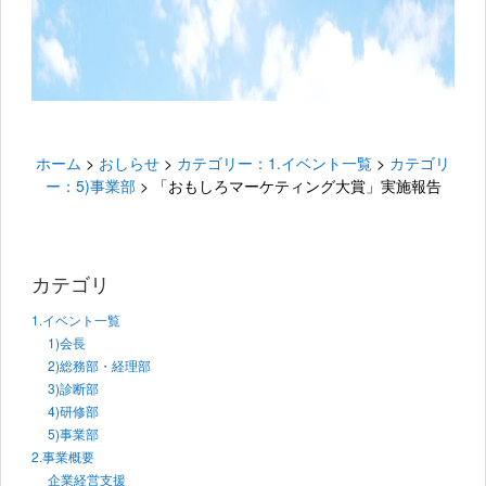
ホーム
>
おしらせ
>
カテゴリー：1.イベント一覧
>
カテゴリ
ー：5)事業部
>
「おもしろマーケティング大賞」実施報告
カテゴリ
1.イベント一覧
1)会長
2)総務部・経理部
3)診断部
4)研修部
5)事業部
2.事業概要
企業経営支援