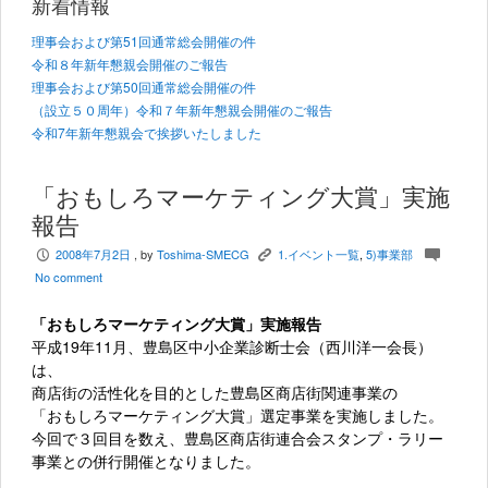
新着情報
理事会および第51回通常総会開催の件
令和８年新年懇親会開催のご報告
理事会および第50回通常総会開催の件
（設立５０周年）令和７年新年懇親会開催のご報告
令和7年新年懇親会で挨拶いたしました
「おもしろマーケティング大賞」実施
報告
2008年7月2日
, by
Toshima-SMECG
1.イベント一覧
,
5)事業部
P
K
c
No comment
「おもしろマーケティング大賞」実施報告
平成19年11月、豊島区中小企業診断士会（西川洋一会長）
は、
商店街の活性化を目的とした豊島区商店街関連事業の
「おもしろマーケティング大賞」選定事業を実施しました。
今回で３回目を数え、豊島区商店街連合会スタンプ・ラリー
事業との併行開催となりました。