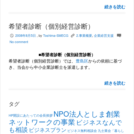
続きを読む
希望者診断（個別経営診断）
2008年8月5日
, by
Toshima-SMECG
2.事業概要
,
企業経営支援
P
K
c
No comment
■希望者診断（個別経営診断）
希望者診断（個別経営診断）では、
豊島区
からの依頼に基づ
き、当会から中小企業診断士を派遣します。
続きを読む
タグ
NPO法人としま創業
HP開設にあたっての会長挨拶
ネットワークの事業
ビジネスなんで
も相談
ビジネスプラン
ビジネス無料相談会
九士業会「暮らし