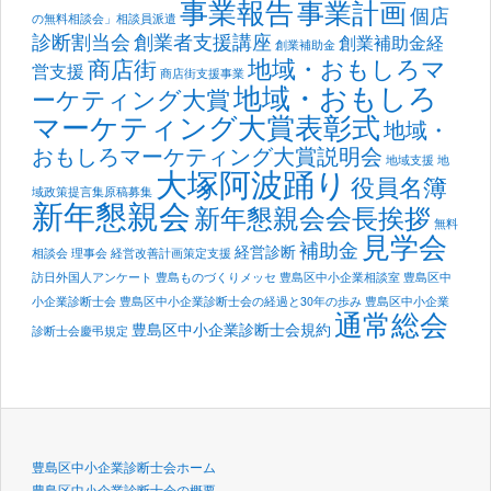
事業報告
事業計画
個店
の無料相談会」相談員派遣
診断割当会
創業者支援講座
創業補助金経
創業補助金
地域・おもしろマ
商店街
営支援
商店街支援事業
地域・おもしろ
ーケティング大賞
マーケティング大賞表彰式
地域・
おもしろマーケティング大賞説明会
地域支援
地
大塚阿波踊り
役員名簿
域政策提言集原稿募集
新年懇親会
新年懇親会会長挨拶
無料
見学会
補助金
経営診断
相談会
理事会
経営改善計画策定支援
訪日外国人アンケート
豊島ものづくりメッセ
豊島区中小企業相談室
豊島区中
小企業診断士会
豊島区中小企業診断士会の経過と30年の歩み
豊島区中小企業
通常総会
豊島区中小企業診断士会規約
診断士会慶弔規定
豊島区中小企業診断士会ホーム
豊島区中小企業診断士会の概要