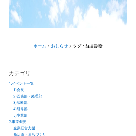
ホーム
>
おしらせ
>
タグ：経営診断
カテゴリ
1.イベント一覧
1)会長
2)総務部・経理部
3)診断部
4)研修部
5)事業部
2.事業概要
企業経営支援
商店街・まちづくり