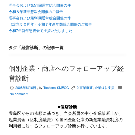
理事会および第51回通常総会開催の件
令和８年新年懇親会開催のご報告
理事会および第50回通常総会開催の件
（設立５０周年）令和７年新年懇親会開催のご報告
令和7年新年懇親会で挨拶いたしました
タグ「経営診断」の記事一覧
個別企業・商店へのフォローアップ経
営診断
2008年8月6日
, by
Toshima-SMECG
2.事業概要
,
企業経営支援
P
K
c
No comment
■個店診断
豊島区からの依頼に基づき、当会所属の中小企業診断士が、
起業資金（区制度融資）や国民金融公庫の新創業融資制度の
利用者に対するフォローアップ診断を行っています。