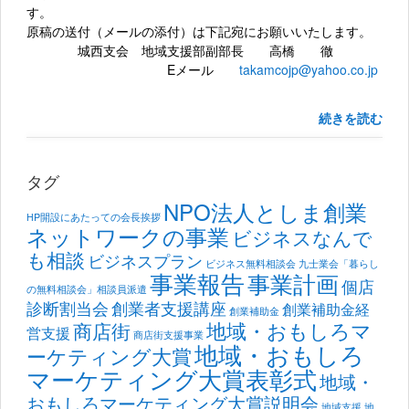
す。
原稿の送付（メールの添付）は下記宛にお願いいたします。
城西支会 地域支援部副部長 高橋 徹
Eメール
takamcojp@yahoo.co.jp
続きを読む
タグ
NPO法人としま創業
HP開設にあたっての会長挨拶
ネットワークの事業
ビジネスなんで
も相談
ビジネスプラン
ビジネス無料相談会
九士業会「暮らし
事業報告
事業計画
個店
の無料相談会」相談員派遣
診断割当会
創業者支援講座
創業補助金経
創業補助金
地域・おもしろマ
商店街
営支援
商店街支援事業
地域・おもしろ
ーケティング大賞
マーケティング大賞表彰式
地域・
おもしろマーケティング大賞説明会
地域支援
地