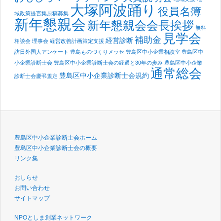
大塚阿波踊り
役員名簿
域政策提言集原稿募集
新年懇親会
新年懇親会会長挨拶
無料
見学会
補助金
経営診断
相談会
理事会
経営改善計画策定支援
訪日外国人アンケート
豊島ものづくりメッセ
豊島区中小企業相談室
豊島区中
小企業診断士会
豊島区中小企業診断士会の経過と30年の歩み
豊島区中小企業
通常総会
豊島区中小企業診断士会規約
診断士会慶弔規定
豊島区中小企業診断士会ホーム
豊島区中小企業診断士会の概要
リンク集
おしらせ
お問い合わせ
サイトマップ
NPOとしま創業ネットワーク