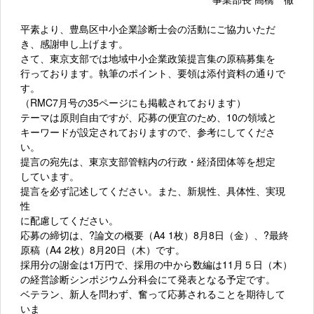
平素より、豊島区中小企業診断士会の活動にご協力いただ
き、感謝申し上げます。
さて、東京支部では地域中小企業政策提言集の原稿募集を
行っております。執筆のポイント、要領は添付資料の通りで
す。
（RMC7月号の35ページにも掲載されております）
テーマは原則自由ですが、応募の便宜のため、10の領域と
キーワードが設定されておりますので、参考にしてくださ
い。
提言の宛先は、東京支部管轄内の行政・経済団体等を想定
しています。
提言を必ず記述してください。また、新規性、具体性、実現
性
に配慮してください。
応募の締切は、?論文の概要（A4 1枚）8月8日（金）、?最終
原稿（A4 2枚）8月20日（木）です。
採用分の謝金は1万円で、採用の中から数編は11月５日（木）
の経営診断シンポジウム分科会にて発表となる予定です。
ベテラン、新人を問わず、奮って応募されることを期待して
いま