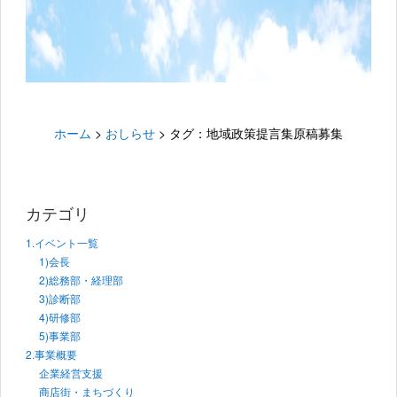
ホーム
>
おしらせ
>
タグ：地域政策提言集原稿募集
カテゴリ
1.イベント一覧
1)会長
2)総務部・経理部
3)診断部
4)研修部
5)事業部
2.事業概要
企業経営支援
商店街・まちづくり