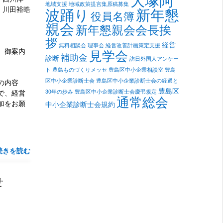
地域支援
地域政策提言集原稿募集
新年懇
川田裕晧
波踊り
役員名簿
親会
新年懇親会会長挨
拶
経営
無料相談会
理事会
経営改善計画策定支援
、御案内
見学会
補助金
診断
訪日外国人アンケー
ト
豊島ものづくりメッセ
豊島区中小企業相談室
豊島
区中小企業診断士会
豊島区中小企業診断士会の経過と
の内容
豊島区
で、経営
30年の歩み
豊島区中小企業診断士会慶弔規定
通常総会
加をお願
中小企業診断士会規約
続きを読む
せ