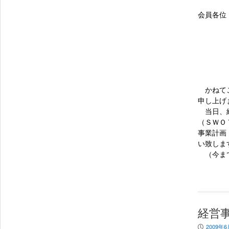
会員各位
かねてご
申し上げ
当日、経
（ＳＷＯ
事業計画
い致しま
（今まで
経営
2009年6
P