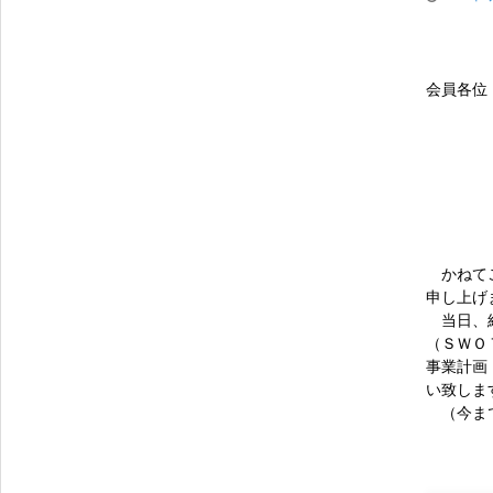
会員各位
かねてご
申し上げ
当日、経
（ＳＷＯ
事業計画
い致しま
（今まで