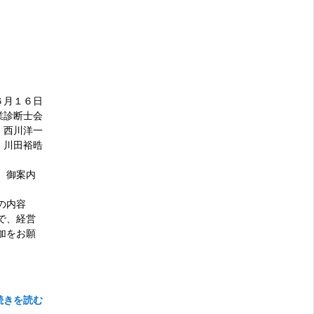
６月１６日
診断士会
西川洋一
川田裕晧
、御案内
の内容
で、経営
加をお願
続きを読む