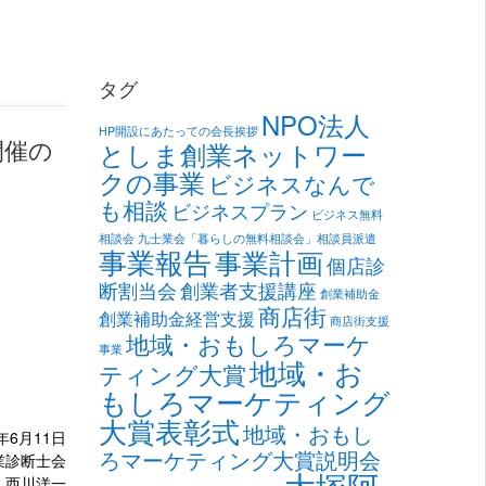
タグ
NPO法人
HP開設にあたっての会長挨拶
としま創業ネットワー
開催の
クの事業
ビジネスなんで
も相談
ビジネスプラン
ビジネス無料
相談会
九士業会「暮らしの無料相談会」相談員派遣
事業報告
事業計画
個店診
断割当会
創業者支援講座
創業補助金
商店街
創業補助金経営支援
商店街支援
地域・おもしろマーケ
事業
地域・お
ティング大賞
もしろマーケティング
大賞表彰式
地域・おもし
年6月11日
ろマーケティング大賞説明会
診断士会
大塚阿
西川洋一