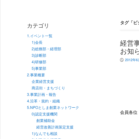
タグ「ビ
カテゴリ
1.イベント一覧
経営
1)会長
2)総務部・経理部
お知
3)診断部
2012年6
P
4)研修部
5)事業部
2.事業概要
企業経営支援
商店街・まちづくり
3.事業計画・報告
4.沿革・規約・組織
5.NPOとしま創業ネットワーク
会員
0)認定支援機関
創業補助金
経営改善計画策定支援
1)なんでも相談