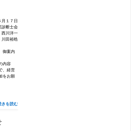
６月１７日
診断士会
西川洋一
川田裕晧
、御案内
の内容
で、経営
加をお願
続きを読む
せ