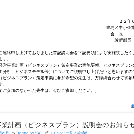
２２年
豊島区中小企業
会 長 
診断部長 
連絡申し上げておりました首記説明会を下記要領により実施致したく
ます。
営事業計画（ビジネスプラン）策定事業の実施要領、ビジネスプラン
Ｔ分析、ビジネスモデル等）についてご説明申し上げたいと思いますの
（ビジネスプラン）策定事業に参加希望の先生は、万障繰合わせて御参
す。
ご参加のなかった先生は、ぜひご参加ください。）
事業計画（ビジネスプラン）説明会のお知ら
月21日
, by
Toshima-SMECG
1.イベント一覧
,
3)診断部
K