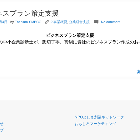
ネスプラン策定支援
8月4日
, by
Toshima-SMECG
2.事業概要
,
企業経営支援
No comment
K
c
ビジネスプラン策定支援
の中小企業診断士が、懇切丁寧、真剣に貴社のビジネスプラン作成のお
NPOとしま創業ネットワーク
せ
おもしろマーケティング
プ