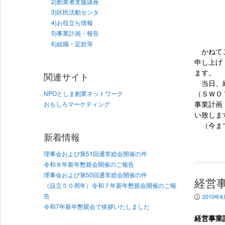
2)創業者支援講座
3)区民活動センタ
4)お役立ち情報
5)事業計画・報告
6)組織・定款等
かねてご
申し上げ
ます。
関連サイト
当日、経
（ＳＷＯ
NPOとしま創業ネットワーク
事業計画
おもしろマーケティング
い致しま
（今まで
新着情報
理事会および第51回通常総会開催の件
令和８年新年懇親会開催のご報告
理事会および第50回通常総会開催の件
経営
（設立５０周年）令和７年新年懇親会開催のご報
告
2010年6
P
令和7年新年懇親会で挨拶いたしました
経営事業