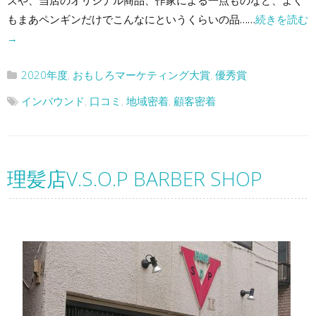
ズや、当店のオリジナル商品、作家による一点ものなど、よく
もまあペンギンだけでこんなにというくらいの品……
続きを読む
→
2020年度
,
おもしろマーケティング大賞
,
優秀賞
インバウンド
,
口コミ
,
地域密着
,
顧客密着
理髪店V.S.O.P BARBER SHOP