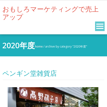
Skip
おもしろマーケティングで売上
to
アップ
content
2020年度
home
/
archive by category "2020年度"
ペンギン堂雑貨店