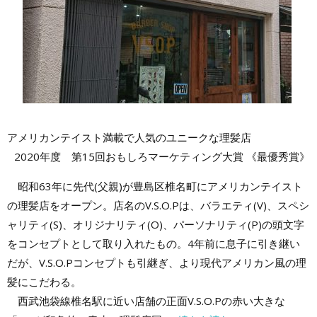
アメリカンテイスト満載で人気のユニークな理髪店
2020年度 第15回おもしろマーケティング大賞 《最優秀賞》
昭和63年に先代(父親)が豊島区椎名町にアメリカンテイスト
の理髪店をオープン。店名のV.S.O.Pは、バラエティ(V)、スペシ
ャリティ(S)、オリジナリティ(O)、パーソナリティ(P)の頭文字
をコンセプトとして取り入れたもの。4年前に息子に引き継い
だが、V.S.O.Pコンセプトも引継ぎ、より現代アメリカン風の理
髪にこだわる。
西武池袋線椎名駅に近い店舗の正面V.S.O.Pの赤い大きな